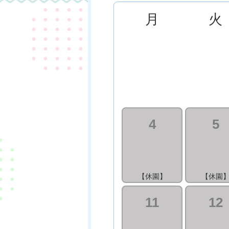
月
火
4
5
【休園】
【休園
11
12