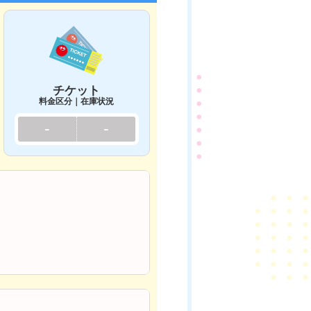
チケット
料金区分｜在庫状況
-
-