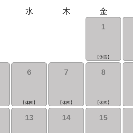
水
木
金
1
【休園】
6
7
8
】
【休園】
【休園】
【休園】
13
14
15