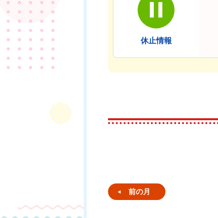
休止情報
前の月