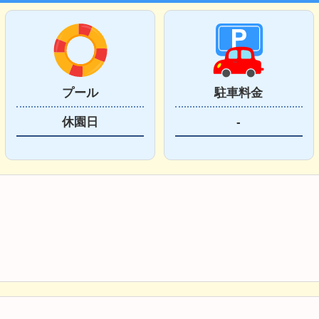
プール
駐車料金
休園日
-