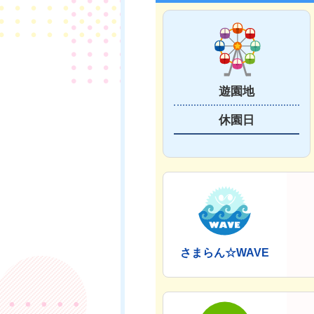
遊園地
休園日
さまらん☆WAVE