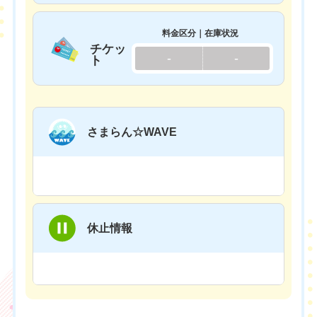
料金区分｜在庫状況
チケッ
-
-
ト
さまらん☆WAVE
休止情報