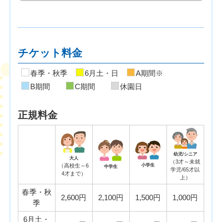
チケット料金
春季・秋季
6月土・日
A期間※
B期間
C期間
休園日
正規料金
幼児/シニア
大人
（3才～未就
（高校生～6
小学生
中学生
学児/65才以
4才まで）
上）
春季・秋
2,600円
2,100円
1,500円
1,000円
季
6月土・