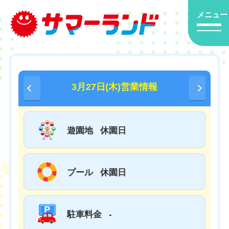
メニュー
3月27日(木)営業情報
遊園地
休園日
プール
休園日
駐車料金
-