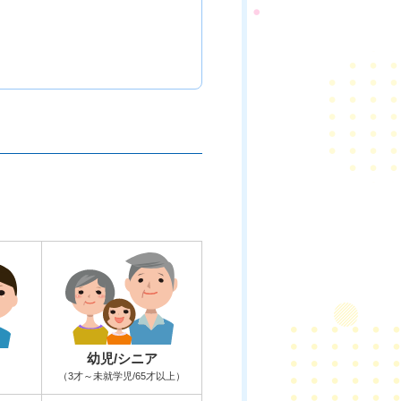
幼児/シニア
（3才～未就学児/65才以上）