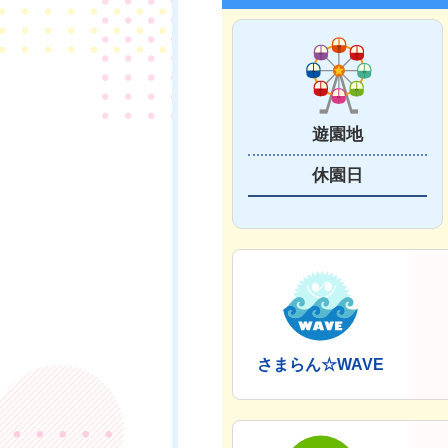
遊園地
休園日
さまらん☆WAVE