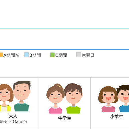
A期間※
B期間
C期間
休園日
大人
小学生
中学生
高校生～64才まで）