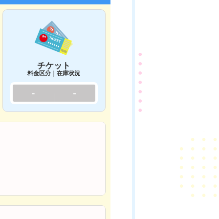
チケット
料金区分｜在庫状況
-
-