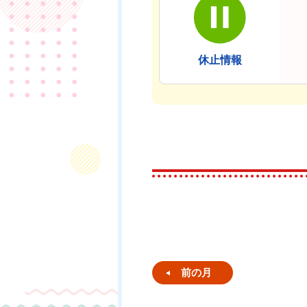
休止情報
前の月