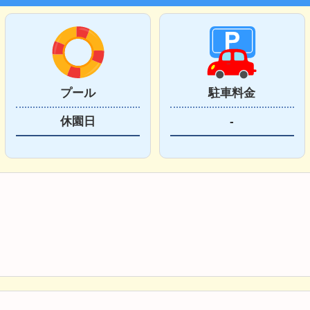
プール
駐車料金
休園日
-