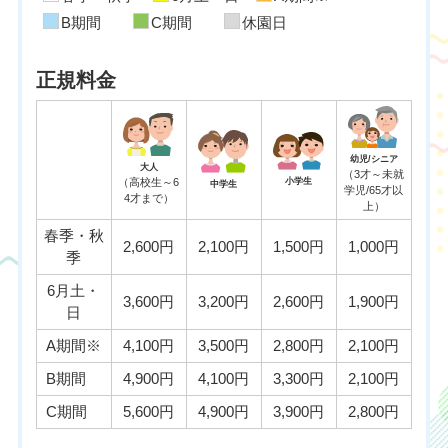
B期間
C期間
休園日
正規料金
幼児/シニア
大人
（3才～未就
（高校生～6
小学生
中学生
学児/65才以
4才まで）
上）
春季・秋
2,600円
2,100円
1,500円
1,000円
季
6月土・
3,600円
3,200円
2,600円
1,900円
日
A期間※
4,100円
3,500円
2,800円
2,100円
B期間
4,900円
4,100円
3,300円
2,100円
C期間
5,600円
4,900円
3,900円
2,800円