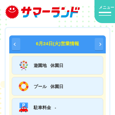
メニュー
6月24日(火)営業情報
遊園地
休園日
プール
休園日
駐車料金
-