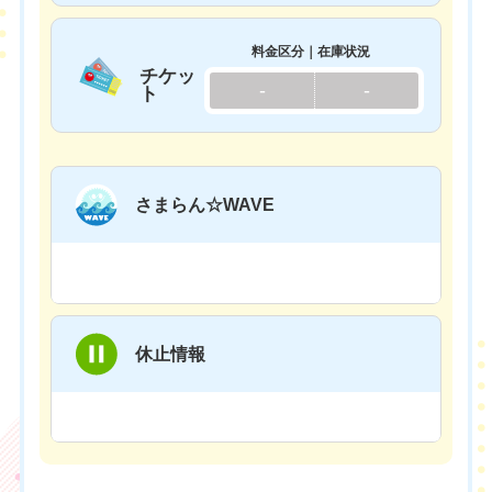
料金区分｜在庫状況
チケッ
-
-
ト
さまらん☆WAVE
休止情報