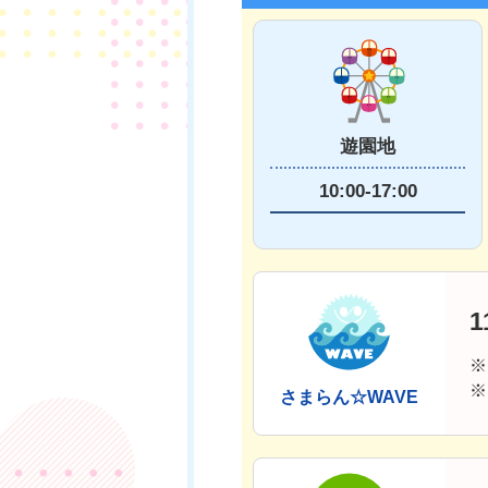
遊園地
10:00-17:00
1
※
※
さまらん☆WAVE