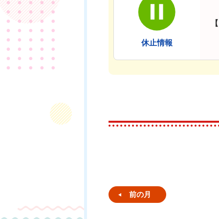
【
休止情報
前の月