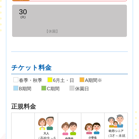
30
(火)
【休園】
チケット料金
春季・秋季
6月土・日
A期間※
B期間
C期間
休園日
正規料金
幼児/シニア
大人
（3才～未就
（高校生～6
小学生
中学生