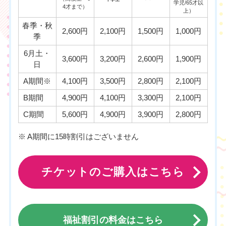
学児/65才以
4才まで）
上）
春季・秋
2,600円
2,100円
1,500円
1,000円
季
6月土・
3,600円
3,200円
2,600円
1,900円
日
A期間※
4,100円
3,500円
2,800円
2,100円
B期間
4,900円
4,100円
3,300円
2,100円
C期間
5,600円
4,900円
3,900円
2,800円
※ A期間に15時割引はございません
チケットのご購入はこちら
福祉割引の料金はこちら