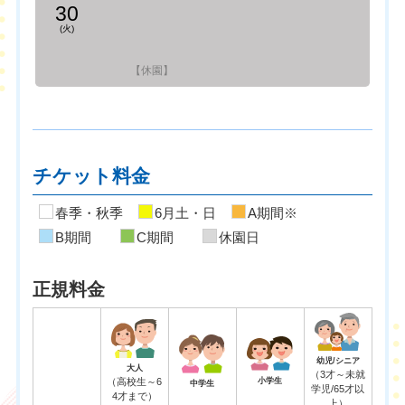
30
(火)
【休園】
チケット料金
春季・秋季
6月土・日
A期間※
B期間
C期間
休園日
正規料金
幼児/シニア
大人
（3才～未就
（高校生～6
小学生
中学生
学児/65才以
4才まで）
上）