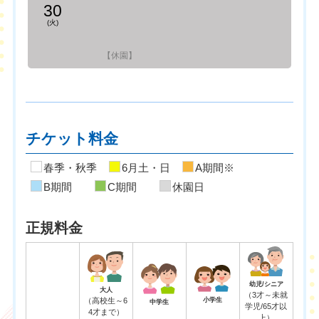
30
(火)
【休園】
チケット料金
春季・秋季
6月土・日
A期間※
B期間
C期間
休園日
正規料金
幼児/シニア
大人
（3才～未就
（高校生～6
小学生
中学生
学児/65才以
4才まで）
上）