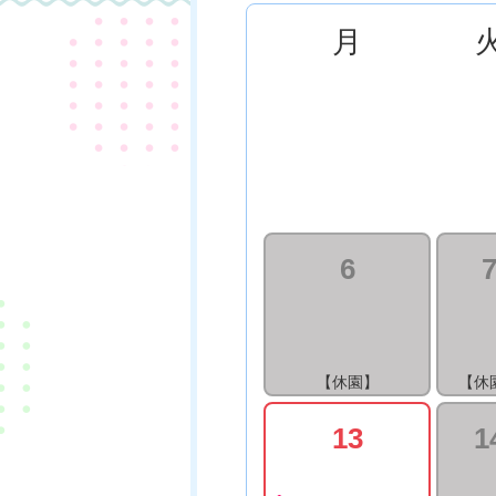
月
6
【休園】
【休
13
1