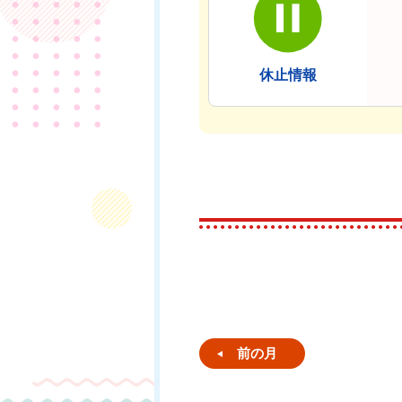
休止情報
前の月