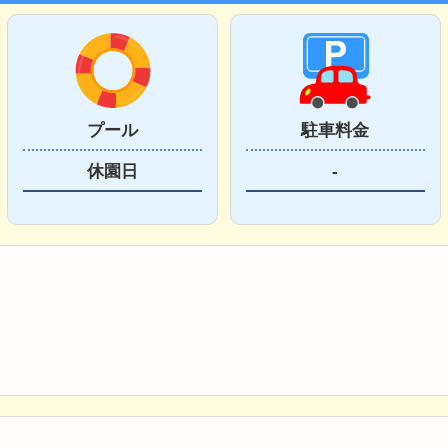
プール
駐車料金
休園日
-