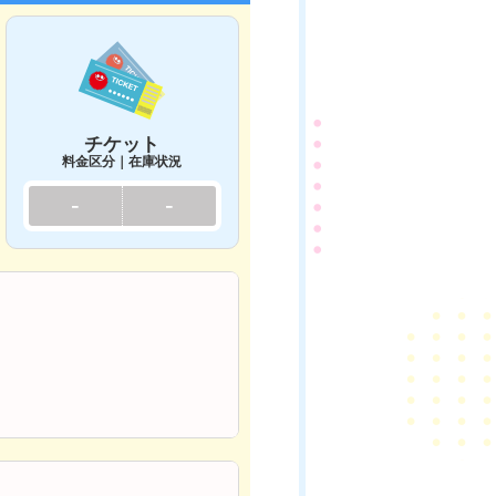
チケット
料金区分｜在庫状況
-
-