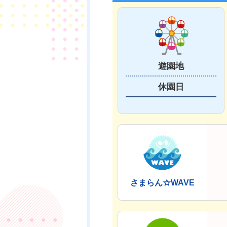
遊園地
休園日
さまらん☆WAVE