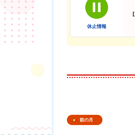
【
休止情報
前の月