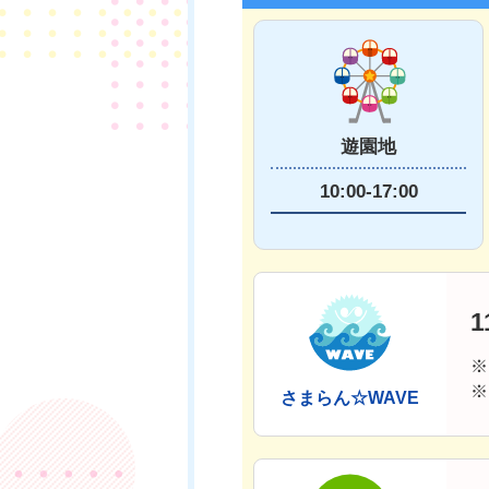
遊園地
10:00-17:00
1
※
※
さまらん☆WAVE