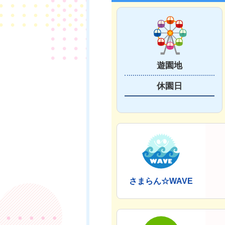
遊園地
休園日
さまらん☆WAVE