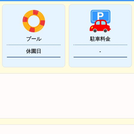
プール
駐車料金
休園日
-