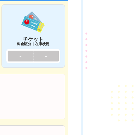
チケット
料金区分｜在庫状況
-
-