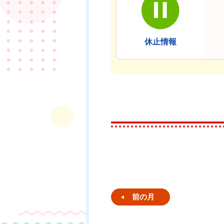
休止情報
前の月