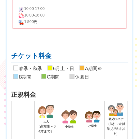
10:00-17:00
10:00-16:00
1,500円
チケット料金
春季・秋季
6月土・日
A期間※
B期間
C期間
休園日
正規料金
幼児/シニア
大人
（3才～未就
（高校生～6
小学生
中学生
学児/65才以
4才まで）
上）