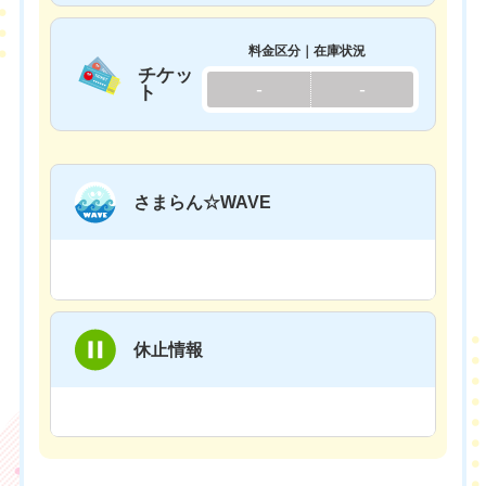
料金区分｜在庫状況
チケッ
-
-
ト
さまらん☆WAVE
休止情報