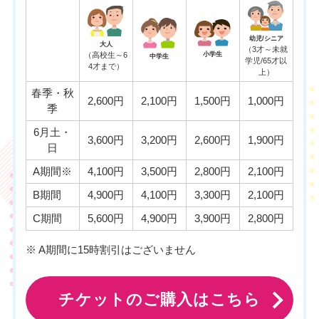
幼児/シニア
大人
（3才～未就
（高校生～6
小学生
中学生
学児/65才以
4才まで）
上）
春季・秋
2,600円
2,100円
1,500円
1,000円
季
6月土・
3,600円
3,200円
2,600円
1,900円
日
A期間※
4,100円
3,500円
2,800円
2,100円
B期間
4,900円
4,100円
3,300円
2,100円
C期間
5,600円
4,900円
3,900円
2,800円
※ A期間に15時割引はございません
チケットのご購入はこちら