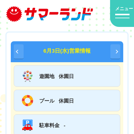
メニュー
6月3日(水)営業情報
遊園地
休園日
プール
休園日
駐車料金
-