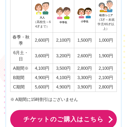
幼児/シニア
大人
（3才～未就
（高校生～6
小学生
中学生
学児/65才以
4才まで）
上）
春季・秋
2,600円
2,100円
1,500円
1,000円
季
6月土・
3,600円
3,200円
2,600円
1,900円
日
A期間※
4,100円
3,500円
2,800円
2,100円
B期間
4,900円
4,100円
3,300円
2,100円
C期間
5,600円
4,900円
3,900円
2,800円
※ A期間に15時割引はございません
チケットのご購入はこちら