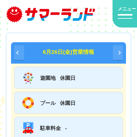
メニュー
6月26日(金)営業情報
遊園地
休園日
プール
休園日
駐車料金
-