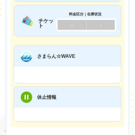
料金区分｜在庫状況
チケッ
-
-
ト
さまらん☆WAVE
休止情報