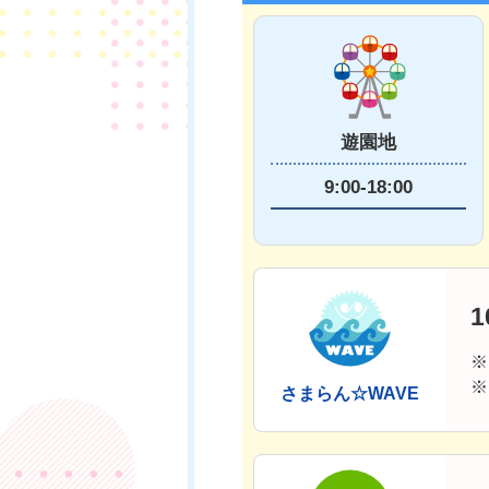
遊園地
9:00-18:00
1
※
※
さまらん☆WAVE