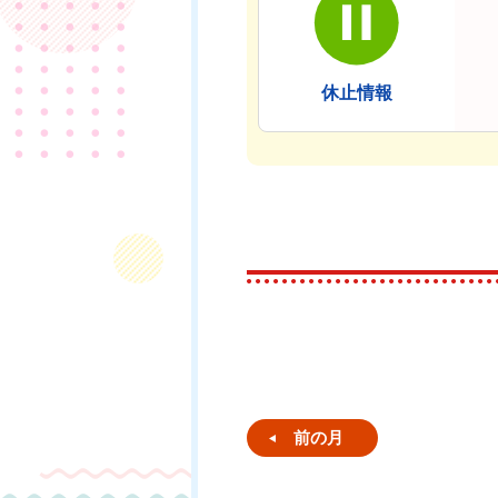
休止情報
前の月