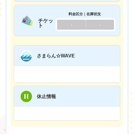
料金区分｜在庫状況
チケッ
-
-
ト
さまらん☆WAVE
休止情報