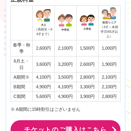
幼児/シニア
大人
（3才～未就
（高校生～6
小学生
中学生
学児/65才以
4才まで）
上）
春季・秋
2,600円
2,100円
1,500円
1,000円
季
6月土・
3,600円
3,200円
2,600円
1,900円
日
A期間※
4,100円
3,500円
2,800円
2,100円
B期間
4,900円
4,100円
3,300円
2,100円
C期間
5,600円
4,900円
3,900円
2,800円
※ A期間に15時割引はございません
チケットのご購入はこちら