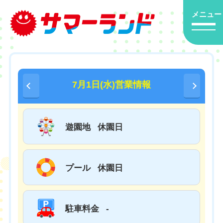
メニュー
7月1日(水)営業情報
遊園地
休園日
プール
休園日
駐車料金
-