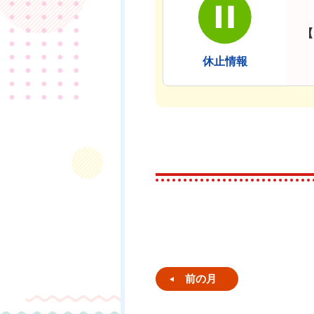
【
休止情報
前の月