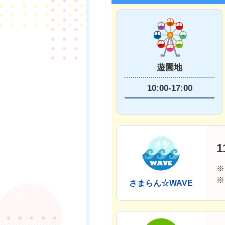
遊園地
10:00-17:00
1
※
※
さまらん☆WAVE