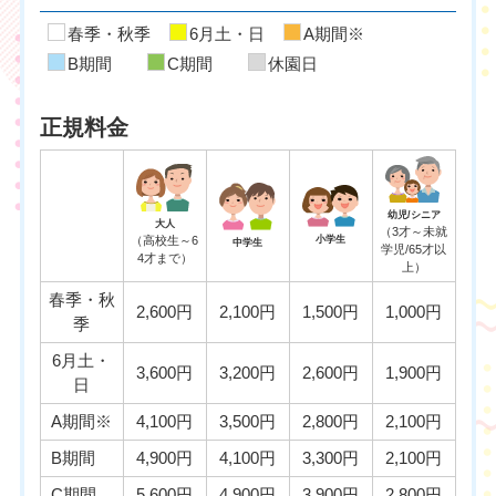
春季・秋季
6月土・日
A期間※
B期間
C期間
休園日
正規料金
幼児/シニア
大人
（3才～未就
（高校生～6
小学生
中学生
学児/65才以
4才まで）
上）
春季・秋
2,600円
2,100円
1,500円
1,000円
季
6月土・
3,600円
3,200円
2,600円
1,900円
日
A期間※
4,100円
3,500円
2,800円
2,100円
B期間
4,900円
4,100円
3,300円
2,100円
C期間
5,600円
4,900円
3,900円
2,800円