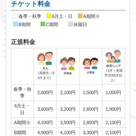
チケット料金
春季・秋季
6月土・日
A期間※
B期間
C期間
休園日
正規料金
幼児/シニア
大人
（3才～未就
（高校生～6
小学生
中学生
学児/65才以
4才まで）
上）
春季・秋
2,600円
2,100円
1,500円
1,000円
季
6月土・
3,600円
3,200円
2,600円
1,900円
日
A期間※
4,100円
3,500円
2,800円
2,100円
B期間
4,900円
4,100円
3,300円
2,100円