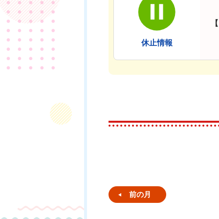
【
休止情報
前の月