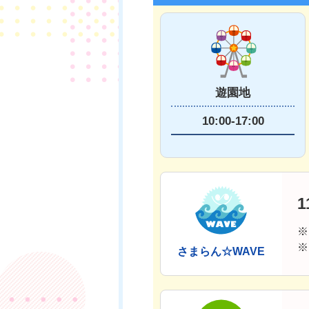
遊園地
10:00-17:00
1
※
※
さまらん☆WAVE