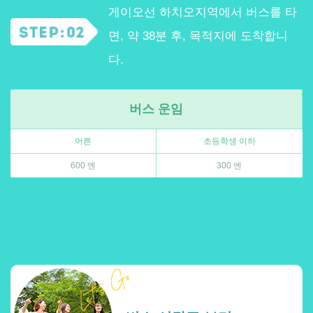
게이오선 하치오지역에서 버스를 타
면, 약 38분 후, 목적지에 도착합니
다.
버스 운임
어른
초등학생 이하
600 엔
300 엔