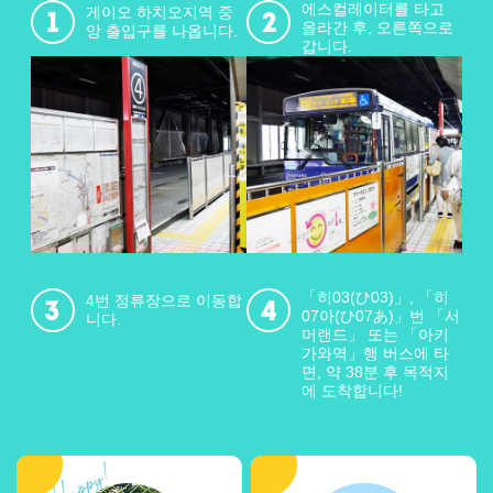
에스컬레이터를 타고
게이오 하치오지역 중
올라간 후, 오른쪽으로
앙 출입구를 나옵니다.
갑니다.
「히03(ひ03)」, 「히
4번 정류장으로 이동합
07아(ひ07あ)」번 「서
니다.
머랜드」 또는 「아키
가와역」행 버스에 타
면, 약 38분 후 목적지
에 도착합니다!