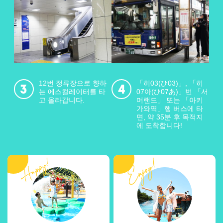
12번 정류장으로 향하
「히03(ひ03)」, 「히
는 에스컬레이터를 타
07아(ひ07あ)」번 「서
고 올라갑니다.
머랜드」 또는 「아키
가와역」행 버스에 타
면, 약 35분 후 목적지
에 도착합니다!