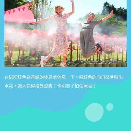
在以粉紅色為基調的休息處休息一下。粉紅色的向日葵會噴出
水霧，讓人覺得格外涼爽！也別忘了拍張照哦！