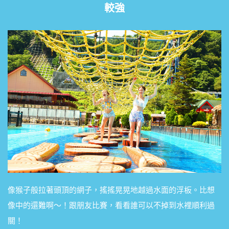
較強
像猴子般拉著頭頂的網子，搖搖晃晃地越過水面的浮板。比想
像中的還難啊～！跟朋友比賽，看看誰可以不掉到水裡順利過
關！