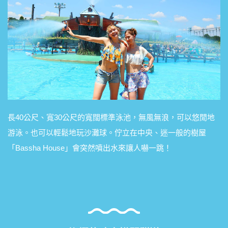
長40公尺、寬30公尺的寬闊標準泳池，無風無浪，可以悠閒地
游泳。也可以輕鬆地玩沙灘球。佇立在中央、迷一般的樹屋
「Bassha House」會突然噴出水來讓人嚇一跳！