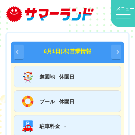
メニュー
6月1日(木)営業情報
遊園地
休園日
プール
休園日
駐車料金
-