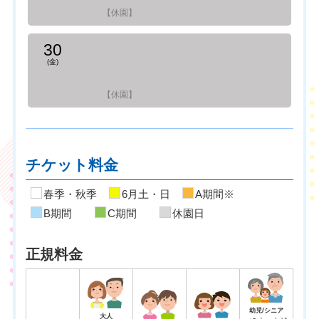
【休園】
30
(金)
【休園】
チケット料金
春季・秋季
6月土・日
A期間※
B期間
C期間
休園日
正規料金
幼児/シニア
大人