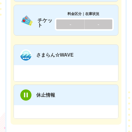
料金区分｜在庫状況
チケッ
-
-
ト
さまらん☆WAVE
休止情報