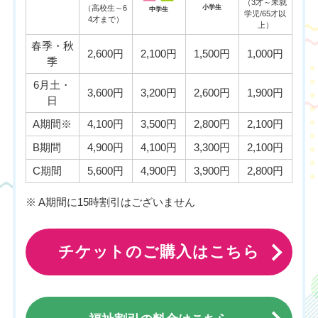
（3才～未就
（高校生～6
小学生
中学生
学児/65才以
4才まで）
上）
春季・秋
2,600円
2,100円
1,500円
1,000円
季
6月土・
3,600円
3,200円
2,600円
1,900円
日
A期間※
4,100円
3,500円
2,800円
2,100円
B期間
4,900円
4,100円
3,300円
2,100円
C期間
5,600円
4,900円
3,900円
2,800円
※ A期間に15時割引はございません
チケットのご購入はこちら