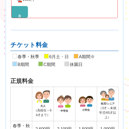
B
チケット料金
春季・秋季
6月土・日
A期間※
B期間
C期間
休園日
正規料金
幼児/シニア
大人
（3才～未就
（高校生～6
小学生
中学生
学児/65才以
4才まで）
上）
春季・秋
2,600円
2,100円
1,500円
1,000円