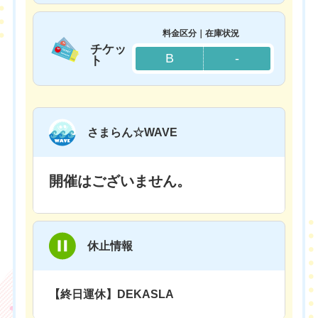
料金区分｜在庫状況
チケッ
B
-
ト
さまらん☆WAVE
開催はございません。
休止情報
【終日運休】DEKASLA