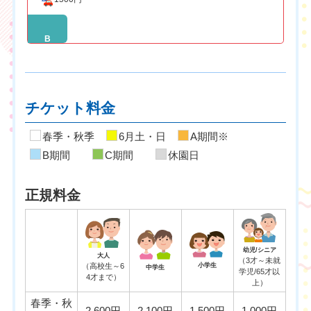
B
チケット料金
春季・秋季
6月土・日
A期間※
B期間
C期間
休園日
正規料金
幼児/シニア
大人
（3才～未就
（高校生～6
小学生
中学生
学児/65才以
4才まで）
上）
春季・秋
2,600円
2,100円
1,500円
1,000円