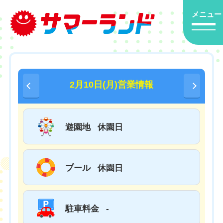
メニュー
2月10日(月)営業情報
遊園地
休園日
プール
休園日
駐車料金
-