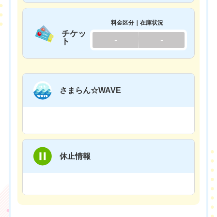
料金区分｜在庫状況
チケッ
-
-
ト
さまらん☆WAVE
休止情報