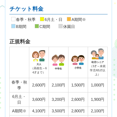
チケット料金
春季・秋季
6月土・日
A期間※
B期間
C期間
休園日
正規料金
幼児/シニア
大人
（3才～未就
（高校生～6
小学生
中学生
学児/65才以
4才まで）
上）
春季・秋
2,600円
2,100円
1,500円
1,000円
季
6月土・
3,600円
3,200円
2,600円
1,900円
日
A期間※
4,100円
3,500円
2,800円
2,100円