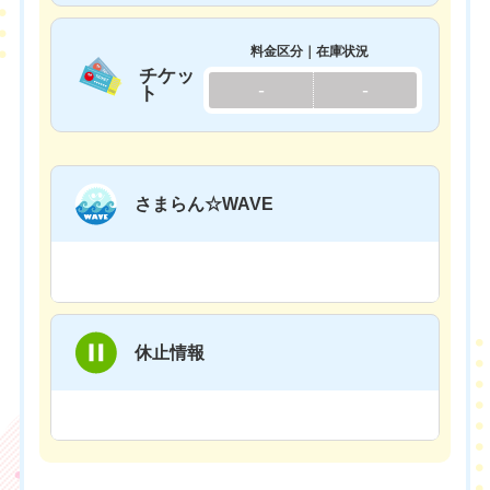
料金区分｜在庫状況
チケッ
-
-
ト
さまらん☆WAVE
休止情報