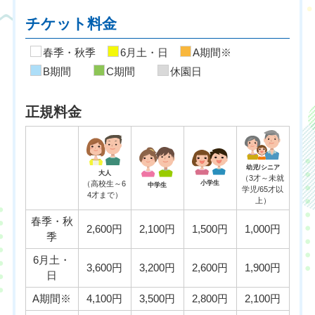
チケット料金
春季・秋季
6月土・日
A期間※
B期間
C期間
休園日
正規料金
幼児/シニア
大人
（3才～未就
（高校生～6
小学生
中学生
学児/65才以
4才まで）
上）
春季・秋
2,600円
2,100円
1,500円
1,000円
季
6月土・
3,600円
3,200円
2,600円
1,900円
日
A期間※
4,100円
3,500円
2,800円
2,100円