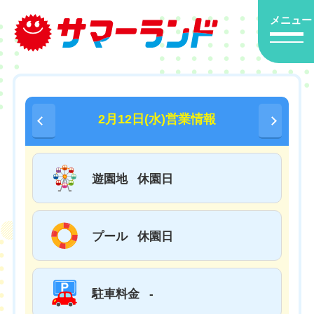
メニュー
2月12日(水)営業情報
遊園地
休園日
プール
休園日
駐車料金
-