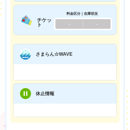
料金区分｜在庫状況
チケッ
-
-
ト
さまらん☆WAVE
休止情報