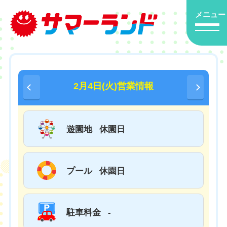
メニュー
2月4日(火)営業情報
遊園地
休園日
プール
休園日
駐車料金
-