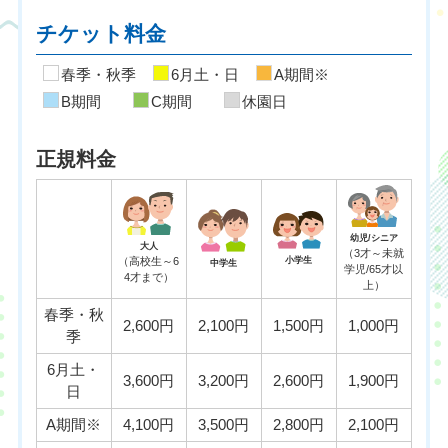
チケット料金
春季・秋季
6月土・日
A期間※
B期間
C期間
休園日
正規料金
幼児/シニア
大人
（3才～未就
（高校生～6
小学生
中学生
学児/65才以
4才まで）
上）
春季・秋
2,600円
2,100円
1,500円
1,000円
季
6月土・
3,600円
3,200円
2,600円
1,900円
日
A期間※
4,100円
3,500円
2,800円
2,100円