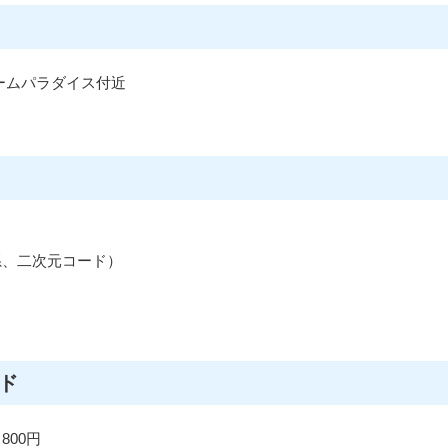
ームパラダイス付近
系、二次元コード）
ド
00円