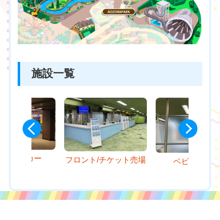
施設一覧
インロッカー
フロント/チケット売場
ベビールー